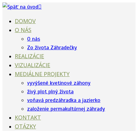
Skip
to
DOMOV
content
O NÁS
O nás
Zo života Záhradečky
REALIZÁCIE
VIZUALIZÁCIE
MEDIÁLNE PROJEKTY
vyvýšené kvetinové záhony
živý plot plný života
voňavá predzáhradka a jazierko
založenie permakultúrnej záhrady
KONTAKT
OTÁZKY