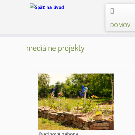
DOMOV
Skip
to
mediálne projekty
content
Kvetinové záhony